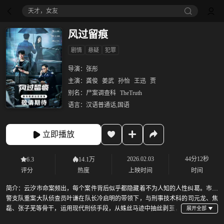
天才，女友
风过留痕
剧情
悬疑
犯罪
导演：
张彤
主演：
龚俊
姜武
孙怡
王迅
贾
别名：
尸案调查科
TheTruth
语言：
汉语普通话,国语
立即播放
2026.02.03
44分12秒
6.3
14.1万
评分
热度
上映时间
时间
简介：
云汐市命案频出，每个案件背后似乎都隐藏着不为人知的人性纠葛。市刑
警支队重案大队侦查员叶谦在队长冷启明的带领下，与刑事技术科的司元龙、焦
磊、张子芜等骨干，运用现代刑侦手段，从蛛丝马迹中抽丝剥茧，
层层推进，屡破奇案。他们不仅破解了死亡密码，更在责任与情感之间坚守正