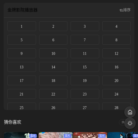
义，在一桩桩匪夷所思的案件中，见心见性、匡扶正义。
金牌影院
播放器
排序
1
2
3
4
5
6
7
8
9
10
11
12
13
14
15
16
17
18
19
20
21
22
23
24
25
26
27
28
29
30
猜你喜欢
换一换
蓝光
蓝光
蓝光
蓝