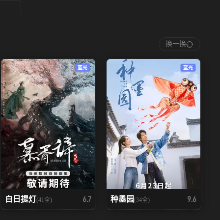
换一换
蓝光
蓝光
白日提灯
种墨园
6.7
9.6
(41全)
(34全)