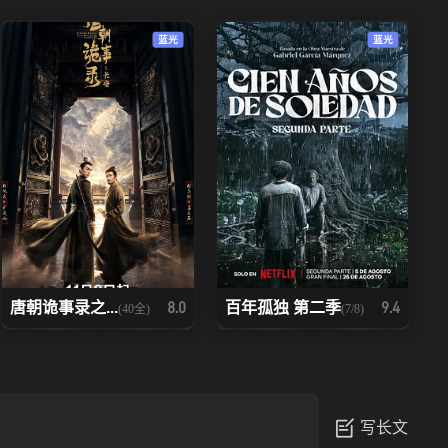
蓝光
蓝光
唐朝诡事录之...
百年孤独 第二季
8.0
9.4
(40全)
(7/8)
写长文