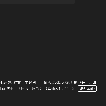
丹-元婴-化神） 中境界：（炼虚-合体-大乘-渡劫飞升）。唯
渡，圆满飞升。飞升后上境界：（真仙人仙地仙-金