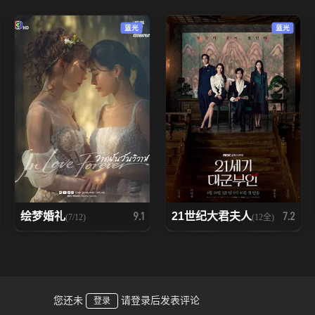
蓝光
蓝光
绘梦婚礼
21世纪大君夫人
9.1
7.2
(7/12)
(12全)
您还未
请登录后发表评论
登录