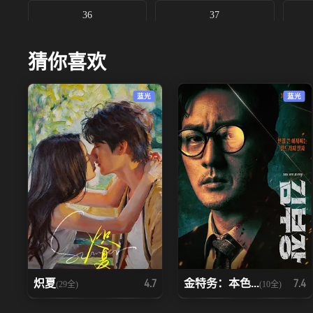
36
37
猜你喜欢
蓝光
蓝光
炽夏
金特务：本色...
4.7
7.4
(29全)
(10全)