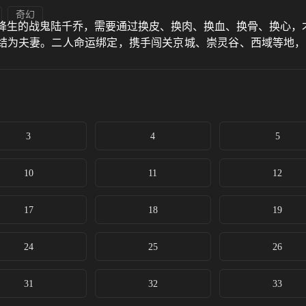
奇幻
咒降生的战鬼陆千乔，需要通过换皮、换肉、换血、换骨、换心，
湄结为夫妻。二人命运绑定，携手闯关京城、崇灵谷、西域等地，
3
4
5
10
11
12
17
18
19
24
25
26
31
32
33