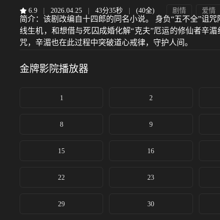
6.9
|
2026.04.25
|
43分35秒
|
(40全)
剧情
爱情
简介：
该剧改编自十四郎的同名小说。 身负“五不全”诅
线生机，和想借与死囚成婚化解“克夫”厄运的修仙者辛
咒，辛湄也在此过程中突破道心戒律，守护人间。
金牌影院
播放器
1
2
8
9
15
16
22
23
29
30