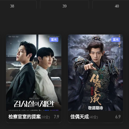
38
39
40
蓝光
蓝光
检察官室的提案
佳偶天成
7.9
6.9
(10全)
(40全)