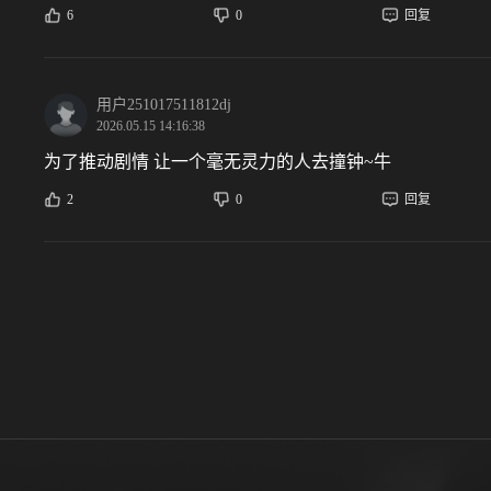
6
0
回复
用户251017511812dj
2026.05.15 14:16:38
为了推动剧情 让一个毫无灵力的人去撞钟~牛
2
0
回复