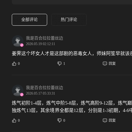
全部评论
热门评论
我是百合拉拉蕾丝边
2026.05.19 02:12:11
姜霁这个坏女人才是这部剧的恶毒女人，师妹阿笙早就该
0
1
回复
我是百合拉拉蕾丝边
2026.05.17 05:33:31
炼气初阶1-4层，炼气中阶5-8层，炼气高阶9-12层，炼
独炼气13层，其余境界全都是12层，分别是1-3初期，4
仙玄仙-太乙境太乙金仙-大罗境大罗金仙-道祖圣人）
0
0
回复