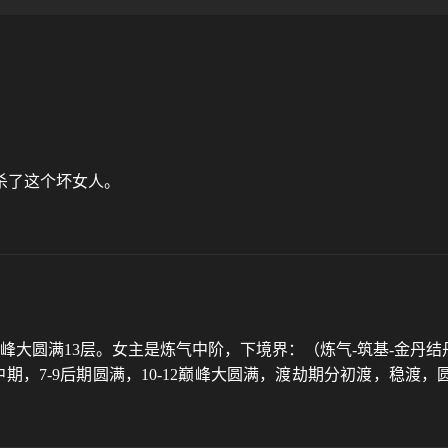
杀了这个坏女人。
气巅峰大圆满13层。女主是炼气中阶，下境界：（炼气-筑基-金丹结
-6中期，7-9后期圆满，10-12巅峰大圆满，渡劫期分初渡，稳