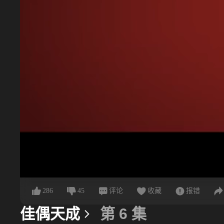
286
45
评论
收藏
报错
佳偶天成
第 6 集
更多信息