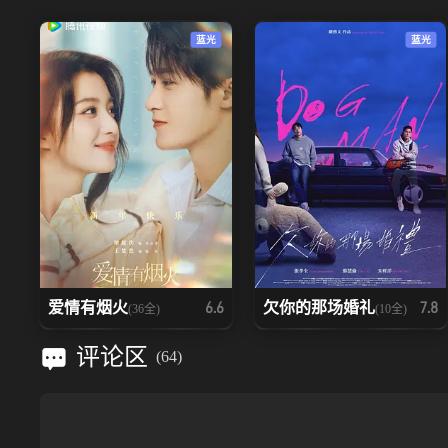
蓝光
蓝光
爱情有烟火
欠你的那场婚礼
6.6
7.8
(36全)
(10全)
评论区
(
64
)